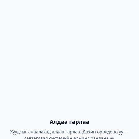
Алдаа гарлаа
Хуудсыг ачаалахад алдаа гарлаа. Дахин оролдоно уу —
давтагдвал системийн админд хандана уу.